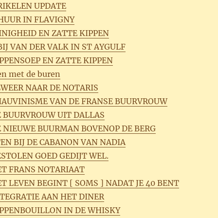
RIKELEN UPDATE
HUUR IN FLAVIGNY
UINIGHEID EN ZATTE KIPPEN
BIJ VAN DER VALK IN ST AYGULF
IPPENSOEP EN ZATTE KIPPEN
en met de buren
ALWEER NAAR DE NOTARIS
CHAUVINISME VAN DE FRANSE BUURVROUW
DE BUURVROUW UIT DALLAS
DE NIEUWE BUURMAN BOVENOP DE BERG
TEN BIJ DE CABANON VAN NADIA
ESTOLEN GOED GEDIJT WEL.
HET FRANS NOTARIAAT
ET LEVEN BEGINT [ SOMS ] NADAT JE 40 BENT
NTEGRATIE AAN HET DINER
KIPPENBOUILLON IN DE WHISKY