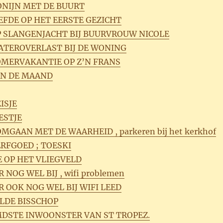
KONIJN MET DE BUURT
IEFDE OP HET EERSTE GEZICHT
OP SLANGENJACHT BIJ BUURVROUW NICOLE
WATEROVERLAST BIJ DE WONING
ZOMERVAKANTIE OP Z’N FRANS
AN DE MAAND
ISJE
ESTJE
OMGAAN MET DE WAARHEID , parkeren bij het kerkhof
ERFGOED ; TOESKI
E OP HET VLIEGVELD
 NOG WEL BIJ , wifi problemen
R OOK NOG WEL BIJ WIFI LEED
ELDE BISSCHOP
MDSTE INWOONSTER VAN ST TROPEZ.