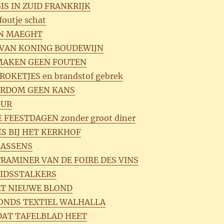
GIS IN ZUID FRANKRIJK
foutje schat
ON MAEGHT
 VAN KONING BOUDEWIJN
 MAKEN GEEN FOUTEN
OKETJES en brandstof gebrek
ERDOM GEEN KANS
OUR
 FEESTDAGEN zonder groot diner
S BIJ HET KERKHOF
RASSENS
RAMINER VAN DE FOIRE DES VINS
EIDSSTALKERS
HET NIEUWE BLOND
ONDS TEXTIEL WALHALLA
 DAT TAFELBLAD HEET