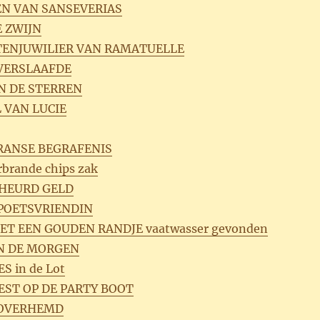
EN VAN SANSEVERIAS
E ZWIJN
TENJUWILIER VAN RAMATUELLE
EVERSLAAFDE
AN DE STERREN
L VAN LUCIE
FRANSE BEGRAFENIS
rbrande chips zak
CHEURD GELD
POETSVRIENDIN
MET EEN GOUDEN RANDJE vaatwasser gevonden
IN DE MORGEN
S in de Lot
EST OP DE PARTY BOOT
 OVERHEMD