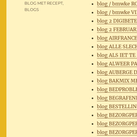
op
Categorieën
BLOG MET RECEPT
,
blog / bmwke 
BLOGS
blog / bmwke V
blog 2 DIGIBET
blog 2 FEBRUA
blog AIRFRANC
blog ALLE SLEC
blog ALS IET T
blog ALWEER P
blog AUBERGE 
blog BAKMIX M
blog BEDPROB
blog BEGRAFEN
blog BESTELLI
blog BEZORGPE
blog BEZORGPE
blog BEZORGPE