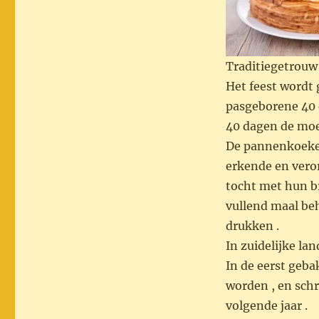
Traditiegetrou
Het feest wordt 
pasgeborene 40
40 dagen de moe
De pannenkoeken
erkende en veror
tocht met hun 
vullend maal be
drukken .
In zuidelijke la
In de eerst ge
worden , en schr
volgende jaar .