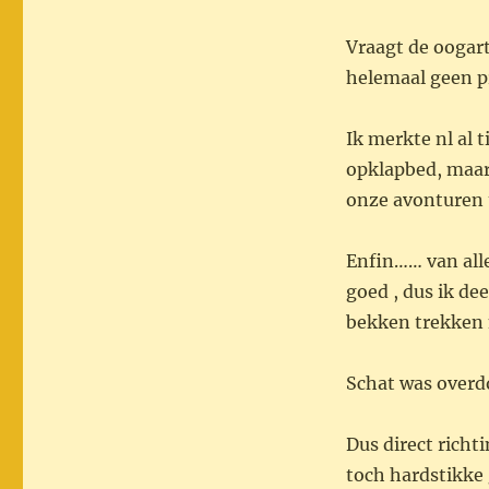
Vraagt de oogart
helemaal geen p
Ik merkte nl al ti
opklapbed, maar
onze avonturen 
Enfin…… van alle 
goed , dus ik de
bekken trekken 
Schat was overdon
Dus direct richt
toch hardstikke 