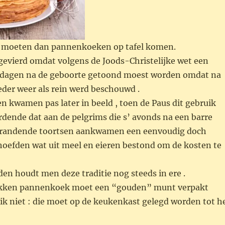
w moeten dan pannenkoeken op tafel komen.
gevierd omdat volgens de Joods-Christelijke wet een
 dagen na de geboorte getoond moest worden omdat na
der weer als rein werd beschouwd .
 kwamen pas later in beeld , toen de Paus dit gebruik
dende dat aan de pelgrims die s’ avonds na een barre
brandende toortsen aankwamen een eenvoudig doch
hoefden wat uit meel en eieren bestond om de kosten te
nden houdt men deze traditie nog steeds in ere .
bakken pannenkoek moet een “gouden” munt verpakt
ik niet : die moet op de keukenkast gelegd worden tot h