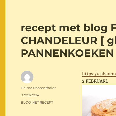
recept met blog 
CHANDELEUR [ glu
PANNENKOEKEN
https://cabano
2 FEBRUARI
Auteur
Helma Roosenthaler
Geplaatst
02/02/2024
op
Categorieën
BLOG MET RECEPT