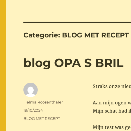
Categorie:
BLOG MET RECEPT
blog OPA S BRIL
Straks onze nieu
Auteur
Helma Roosenthaler
Aan mijn ogen wa
Geplaatst
19/10/2024
Mijn schat had 
op
Categorieën
BLOG MET RECEPT
Mijn test was ge