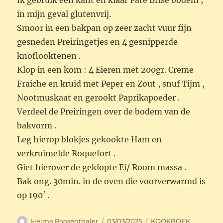
Ik gebruik een kant en klaar Pate Brisé bodem ;
in mijn geval glutenvrij.
Smoor in een bakpan op zeer zacht vuur fijn
gesneden Preiringetjes en 4 gesnipperde
knoflooktenen .
Klop in een kom : 4 Eieren met 200gr. Creme
Fraiche en kruid met Peper en Zout , snuf Tijm ,
Nootmuskaat en gerookt Paprikapoeder .
Verdeel de Preiringen over de bodem van de
bakvorm .
Leg hierop blokjes gekookte Ham en
verkruimelde Roquefort .
Giet hierover de geklopte Ei/ Room massa .
Bak ong. 30min. in de oven die voorverwarmd is
op 190′ .
Auteur
Geplaatst
Categorieën
Helma Roosenthaler
03/03/2025
KOOKBOEK