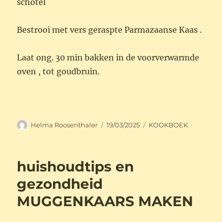
schotel
Bestrooi met vers geraspte Parmazaanse Kaas .
Laat ong. 30 min bakken in de voorverwarmde
oven , tot goudbruin.
Auteur
Geplaatst
Categorieën
Helma Roosenthaler
19/03/2025
KOOKBOEK
op
huishoudtips en
gezondheid
MUGGENKAARS MAKEN