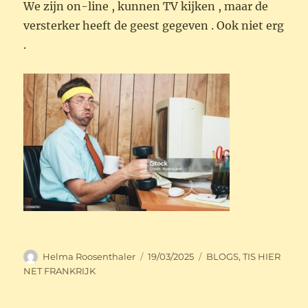
We zijn on-line , kunnen TV kijken , maar de
versterker heeft de geest gegeven . Ook niet erg
.
Auteur
Geplaatst
Categorieën
Helma Roosenthaler
19/03/2025
BLOGS
,
TIS HIER
op
NET FRANKRIJK