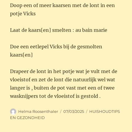
Doop een of meer kaarsen met de lont in een
potje Vicks
Laat de kaars[en] smelten : au bain marie
Doe een eetlepel Vicks bij de gesmolten
kaars[en]
Drapeer de lont in het potje wat je vult met de
vloeistof en zet de lont die natuurlijk wel wat
langer is , buiten de pot vast met een of twee
wasknijpers tot de vloeistof is gestold .
Auteur
Geplaatst
Categorieën
Helma Roosenthaler
07/03/2025
HUISHOUDTIPS
op
EN GEZONDHEID