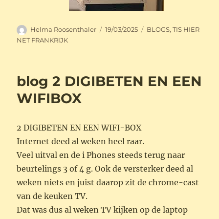
Auteur
Geplaatst
Categorieën
Helma Roosenthaler
19/03/2025
BLOGS
,
TIS HIER
op
NET FRANKRIJK
blog 2 DIGIBETEN EN EEN
WIFIBOX
2 DIGIBETEN EN EEN WIFI-BOX
Internet deed al weken heel raar.
Veel uitval en de i Phones steeds terug naar
beurtelings 3 of 4 g. Ook de versterker deed al
weken niets en juist daarop zit de chrome-cast
van de keuken TV.
Dat was dus al weken TV kijken op de laptop