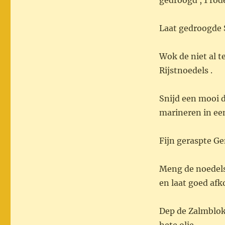
gedroogd , 1 rode
Laat gedroogde S
Wok de niet al 
Rijstnoedels .
Snijd een mooi d
marineren in een
Fijn geraspte Ge
Meng de noedels 
en laat goed afk
Dep de Zalmblok