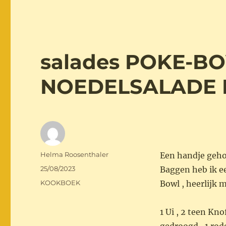
salades POKE-B
NOEDELSALADE 
Auteur
Helma Roosenthaler
Een handje gehol
Geplaatst
25/08/2023
Baggen heb ik e
op
Categorieën
KOOKBOEK
Bowl , heerlijk 
1 Ui , 2 teen Kno