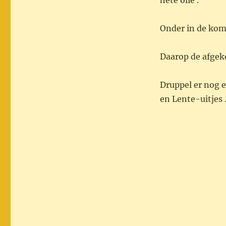
hete olie .
Onder in de kom
Daarop de afgek
Druppel er nog 
en Lente-uitjes 