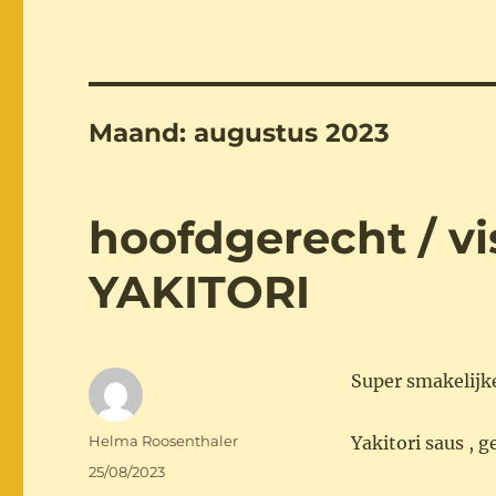
Maand:
augustus 2023
hoofdgerecht / 
YAKITORI
Super smakelijk
Auteur
Helma Roosenthaler
Yakitori saus , 
Geplaatst
25/08/2023
op