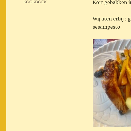
Categorieën
KOOKBOEK
Kort gebakken in
Wij aten erbij :
sesampesto .