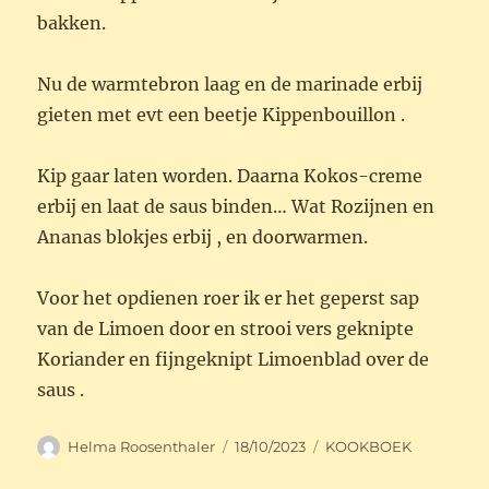
bakken.
Nu de warmtebron laag en de marinade erbij
gieten met evt een beetje Kippenbouillon .
Kip gaar laten worden. Daarna Kokos-creme
erbij en laat de saus binden… Wat Rozijnen en
Ananas blokjes erbij , en doorwarmen.
Voor het opdienen roer ik er het geperst sap
van de Limoen door en strooi vers geknipte
Koriander en fijngeknipt Limoenblad over de
saus .
Auteur
Geplaatst
Categorieën
Helma Roosenthaler
18/10/2023
KOOKBOEK
op