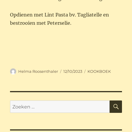
Opdienen met Lint Pasta bv. Tagliatelle en
bestrooien met Peterselie.
Auteur
Geplaatst
Categorieën
Helma Roosenthaler
12/10/2023
KOOKBOEK
op
ZO
Zoeken
naar: