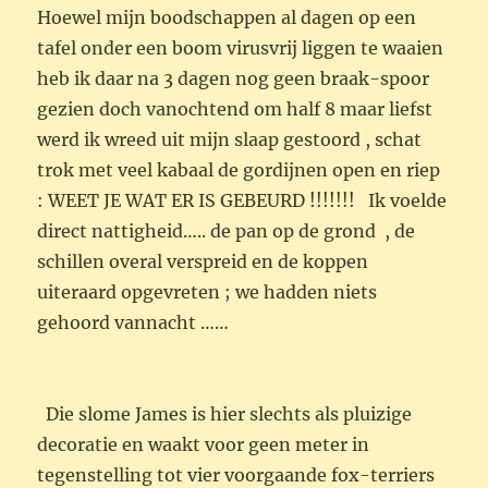
gehoord vannacht ……
Die slome James is hier slechts als pluizige
decoratie en waakt voor geen meter in
tegenstelling tot vier voorgaande fox-terriers
en ook Marie die nog steeds in de schuur slaapt
heb ik niet gehoord terwijl ze toch geregeld
met veel geluid s’nachts andere katten
wegjaagt .
Conclusie van het hardvochtige vrouwtje : Jouw
kat heeft dat gedaan…. wat leidde tot grote
verontwaardiging . Miauw doet zoiets niet… ze
pakt nooit iets van het aanrecht [ logisch als ik
alles bedek ] en bovendien kan ze die pan niet
van de tafel schuiven . NOU IK DACHT VAN