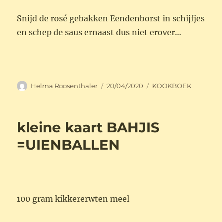
Snijd de rosé gebakken Eendenborst in schijfjes
en schep de saus ernaast dus niet erover…
Auteur
Geplaatst
Categorieën
Helma Roosenthaler
20/04/2020
KOOKBOEK
op
kleine kaart BAHJIS
=UIENBALLEN
100
gram
kikkererwten meel