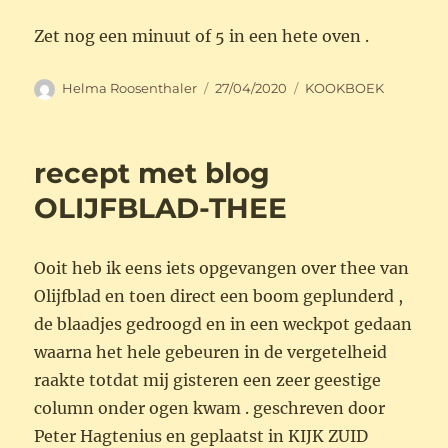
Zet nog een minuut of 5 in een hete oven .
Auteur
Geplaatst
Categorieën
Helma Roosenthaler
27/04/2020
KOOKBOEK
op
recept met blog
OLIJFBLAD-THEE
Ooit heb ik eens iets opgevangen over thee van
Olijfblad en toen direct een boom geplunderd ,
de blaadjes gedroogd en in een weckpot gedaan
waarna het hele gebeuren in de vergetelheid
raakte totdat mij gisteren een zeer geestige
column onder ogen kwam . geschreven door
Peter Hagtenius en geplaatst in KIJK ZUID