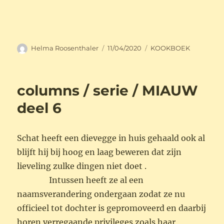
Auteur
Geplaatst
Categorieën
Helma Roosenthaler
11/04/2020
KOOKBOEK
op
columns / serie / MIAUW
deel 6
Schat heeft een dievegge in huis gehaald ook al
blijft hij bij hoog en laag beweren dat zijn
lieveling zulke dingen niet doet .
Intussen heeft ze al een
naamsverandering ondergaan zodat ze nu
officieel tot dochter is gepromoveerd en daarbij
horen verregaande privileges zoals haar