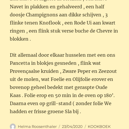
Navet in plakken en gehalveerd , een half
doosje Champignons aan dikke schijven , 3
flinke tenen Knoflook , een Rode Ui aan kwart
ringen , een flink stuk verse buche de Chevre in
blokken .
Dit allemaal door elkaar husselen met een ons
Pancetta in blokjes gesneden , flink wat
Provençaalse kruiden , Zware Peper en Zeezout
uit de molen, wat Foelie en Olijfolie erover en
bovenop geheel bedekt met geraspte Oude
Kaas . Folie erop en 50 min in de oven op 180’.
Daarna even op grill-stand ( zonder folie We
hadden er frisse groene Sla bij .
Auteur
Geplaatst
Categorieën
Helma Roosenthaler
23/04/2020
KOOKBOEK