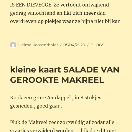
Kook een grote Aardappel , in 8 stukjes
gesneden , goed gaar .
Pluk de Makreel zeer zorgvuldig af zodat alle
graatjes verwijderd worden [ ik doe dit met
mijn vingers ]
Prak de Aardappel en vis door elkaar met 2 eetl.
goede Mayonaise , een koffiel. Mosterd en
enkele fijngesneden Augurkjes en Uitjes .
Kruid uit de molen Kenia van Lidl : Zout/