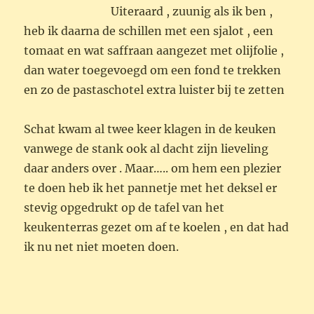
stevig opgedrukt op de tafel van het
keukenterras gezet om af te koelen , en dat had
ik nu net niet moeten doen.
Hoewel mijn boodschappen al dagen op een
tafel onder een boom virusvrij liggen te waaien
heb ik daar na 3 dagen nog geen braak-spoor
gezien doch vanochtend om half 8 maar liefst
werd ik wreed uit mijn slaap gestoord , schat
trok met veel kabaal de gordijnen open en riep
: WEET JE WAT ER IS GEBEURD !!!!!!! Ik voelde
direct nattigheid….. de pan op de grond , de
schillen overal verspreid en de koppen
uiteraard opgevreten ; we hadden niets