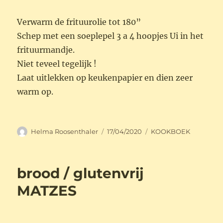
Verwarm de frituurolie tot 180”
Schep met een soeplepel 3 a 4 hoopjes Ui in het
frituurmandje.
Niet teveel tegelijk !
Laat uitlekken op keukenpapier en dien zeer
warm op.
Auteur
Geplaatst
Categorieën
Helma Roosenthaler
17/04/2020
KOOKBOEK
op
brood / glutenvrij
MATZES