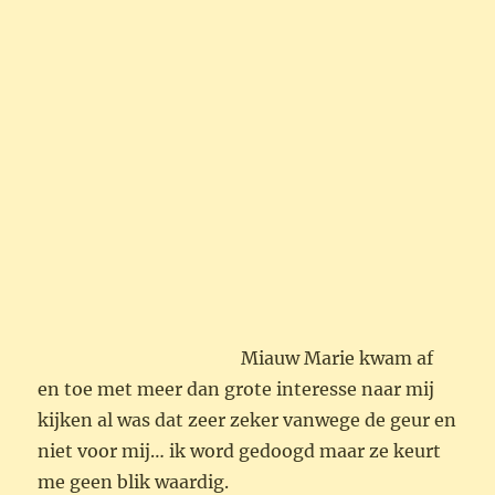
Miauw Marie
kwam af en toe met meer dan grote interesse
naar mij kijken al was dat zeer zeker vanwege
de geur en niet voor mij… ik word gedoogd
maar ze keurt me geen blik waardig.
Uiteraard , zuunig
als ik ben , heb ik daarna de schillen met een
sjalot , een tomaat en wat saffraan aangezet
met olijfolie , dan water toegevoegd om een
fond te trekken en zo de pastaschotel extra
luister bij te zetten
Schat kwam al twee keer klagen in de keuken
vanwege de stank ook al dacht zijn lieveling
daar anders over . Maar….. om hem een plezier
te doen heb ik het pannetje met het deksel er