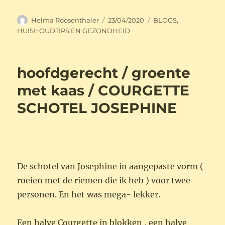
Auteur
Geplaatst
Categorieën
Helma Roosenthaler
23/04/2020
BLOGS
,
op
HUISHOUDTIPS EN GEZONDHEID
hoofdgerecht / groente
met kaas / COURGETTE
SCHOTEL JOSEPHINE
De schotel van Josephine in aangepaste vorm (
roeien met de riemen die ik heb ) voor twee
personen. En het was mega- lekker.
Een halve Courgette in blokken , een halve