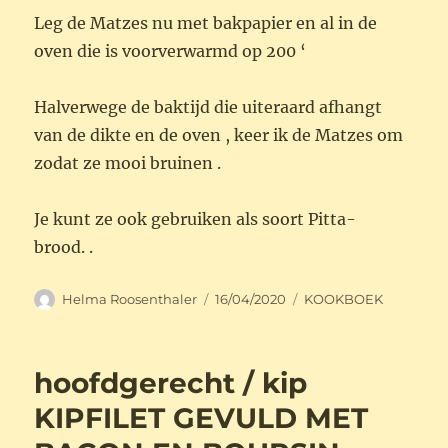
Leg de Matzes nu met bakpapier en al in de
oven die is voorverwarmd op 200 ‘
Halverwege de baktijd die uiteraard afhangt
van de dikte en de oven , keer ik de Matzes om
zodat ze mooi bruinen .
Je kunt ze ook gebruiken als soort Pitta-
brood. .
Auteur
Geplaatst
Categorieën
Helma Roosenthaler
16/04/2020
KOOKBOEK
op
hoofdgerecht / kip
KIPFILET GEVULD MET