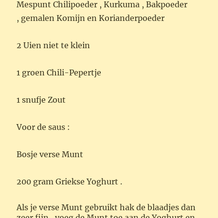
Mespunt
Chilipoeder ,
Kurkuma ,
Bakpoeder
,
gemalen Komijn en
Korianderpoeder
2 Uien niet te klein
1
groen Chili-Pepertje
1
snufje
Z
out
Voor de saus :
Bosje
verse Munt
200
gram
Griekse
Yoghurt
.
Als je verse Munt gebruikt hak de blaadjes dan
zeer fijn , voeg de Munt toe aan de Yoghurt en