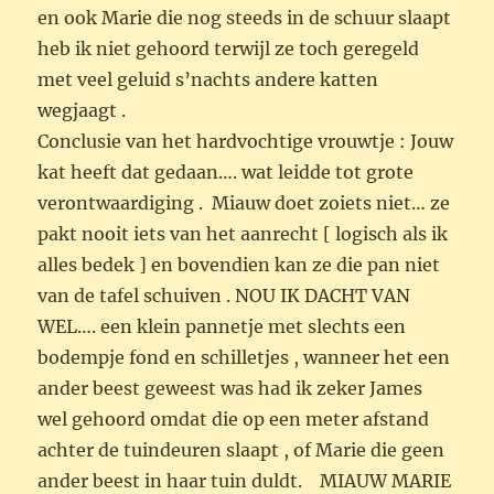
WEL…. een klein pannetje met slechts een
bodempje fond en schilletjes , wanneer het een
ander beest geweest was had ik zeker James
wel gehoord omdat die op een meter afstand
achter de tuindeuren slaapt , of Marie die geen
ander beest in haar tuin duldt. MIAUW MARIE
IS EEN DIEVEGGE. Ze vertoont ontwijkend
gedrag vanochtend en likt zich meer dan
overdreven op plekjes waar ze bijna niet bij kan
.
Auteur
Geplaatst
Categorieën
Helma Roosenthaler
05/04/2020
BLOGS
op
kleine kaart SALADE VAN
GEROOKTE MAKREEL