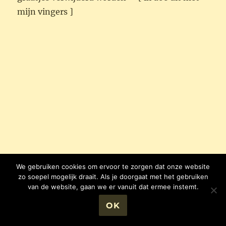
Citroen/ Rozemarijn . Rasp een Limoentje en
gebruik het sap ook . Tenslotte meng je er nog
een eetl. verse Dille door. Bevroren verse Dille
kan ook ; die heb ik altijd in de vriezer .
Laat een uur intrekken in de koelkast .
Heerlijk op Tostada bv. versierd met
Komkommer en/ of Tomaatjes , Sla , radijs
etc….
We gebruiken cookies om ervoor te zorgen dat onze website
zo soepel mogelijk draait. Als je doorgaat met het gebruiken
van de website, gaan we er vanuit dat ermee instemt.
OK