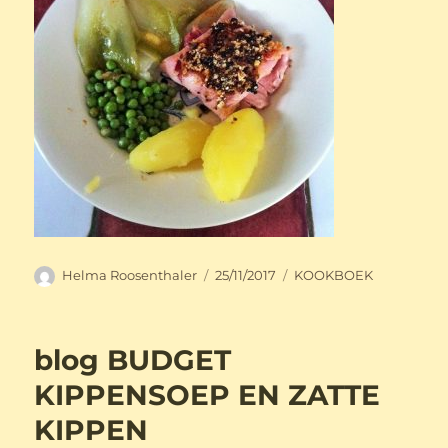
Auteur
Geplaatst
Categorieën
Helma Roosenthaler
25/11/2017
KOOKBOEK
op
blog BUDGET
KIPPENSOEP EN ZATTE
KIPPEN