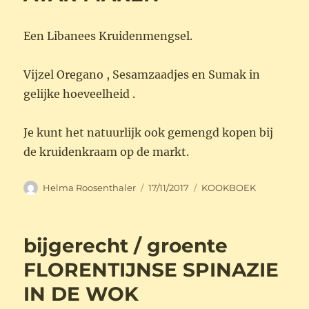
Een Libanees Kruidenmengsel.
Vijzel Oregano , Sesamzaadjes en Sumak in
gelijke hoeveelheid .
Je kunt het natuurlijk ook gemengd kopen bij
de kruidenkraam op de markt.
Auteur
Geplaatst
Categorieën
Helma Roosenthaler
17/11/2017
KOOKBOEK
op
bijgerecht / groente
FLORENTIJNSE SPINAZIE
IN DE WOK