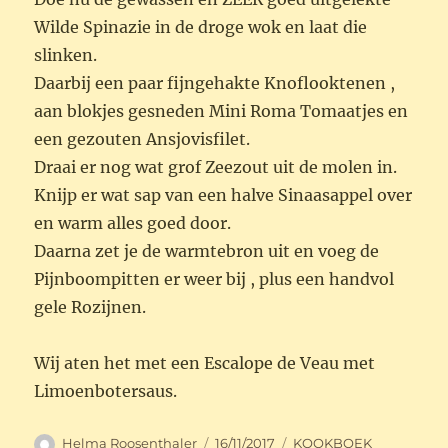
Wilde Spinazie in de droge wok en laat die
slinken.
Daarbij een paar fijngehakte Knoflooktenen ,
aan blokjes gesneden Mini Roma Tomaatjes en
een gezouten Ansjovisfilet.
Draai er nog wat grof Zeezout uit de molen in.
Knijp er wat sap van een halve Sinaasappel over
en warm alles goed door.
Daarna zet je de warmtebron uit en voeg de
Pijnboompitten er weer bij , plus een handvol
gele Rozijnen.
Wij aten het met een Escalope de Veau met
Limoenbotersaus.
Auteur
Geplaatst
Categorieën
Helma Roosenthaler
16/11/2017
KOOKBOEK