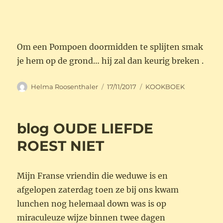
Om een Pompoen doormidden te splijten smak
je hem op de grond… hij zal dan keurig breken .
Auteur
Geplaatst
Categorieën
Helma Roosenthaler
17/11/2017
KOOKBOEK
op
blog OUDE LIEFDE
ROEST NIET
Mijn Franse vriendin die weduwe is en
afgelopen zaterdag toen ze bij ons kwam
lunchen nog helemaal down was is op
miraculeuze wijze binnen twee dagen