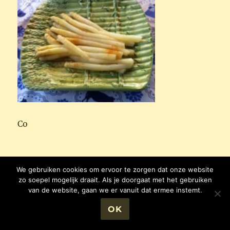
Co
Auteur
Geplaatst
Categorieën
Helma Roosenthaler
14/11/2017
KOOKBOEK
We gebruiken cookies om ervoor te zorgen dat onze website
op
zo soepel mogelijk draait. Als je doorgaat met het gebruiken
van de website, gaan we er vanuit dat ermee instemt.
hoofdgerecht / vlees
OK
STEAK TARTARE OP Z’N