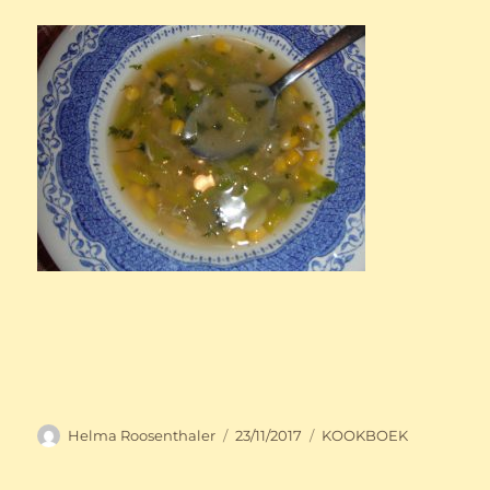
Auteur
Geplaatst
Categorieën
Helma Roosenthaler
23/11/2017
KOOKBOEK
op