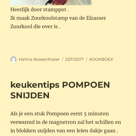
Heerlijk door stamppot .
Ik maak Zuurkoolstamp van de Elzasser
Zuurkool die over is .
Auteur
Geplaatst
Categorieën
Helma Roosenthaler
23/11/2017
KOOKBOEK
op
keukentips POMPOEN
SNIJDEN
Als je een stuk Pompoen eerst 5 minuten
verwarmd in de magnetron zal het schillen en
in blokken snijden van een leien dakje gaan .