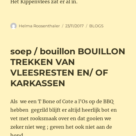
Het Kippenvlees zat er al in.
Auteur
Geplaatst
Categorieën
Helma Roosenthaler
23/11/2017
BLOGS
op
soep / bouillon BOUILLON
TREKKEN VAN
VLEESRESTEN EN/ OF
KARKASSEN
Als we een T Bone of Cote a l’Os op de BBQ
hebben gegrild blijft er altijd heerlijk bot en
vet met rooksmaak over en dat gooien we
zeker niet weg ; geven het ook niet aan de
hond.