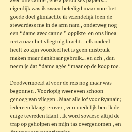
avec une canne , elle a perdu ses papiers…
eigenlijk was ik zwaar beledigd maar voor het
goede doel glimlachte ik vriendelijk toen de
stewardess me in de arm nam , onderweg nog
een “dame avec canne ” oppikte en ons linea
recta naar het vliegtuig bracht… elk nadeel
heeft zo zijn voordeel het is geen misbruik
maken maar dankbaar gebruik… en ach , dan
neem je dat “dame agée “maar op de koop toe.
Doodvermoeid al voor de reis nog maar was
begonnen . Voorlopig weer even schoon
genoeg van vliegen . Maar alle lof voor Ryanair ;
iedereen klaagt erover , vermoedelijk ben ik de
enige tevreden klant . Ik word sowieso altijd de
trap op geholpen en mijn tas overgenomen , en