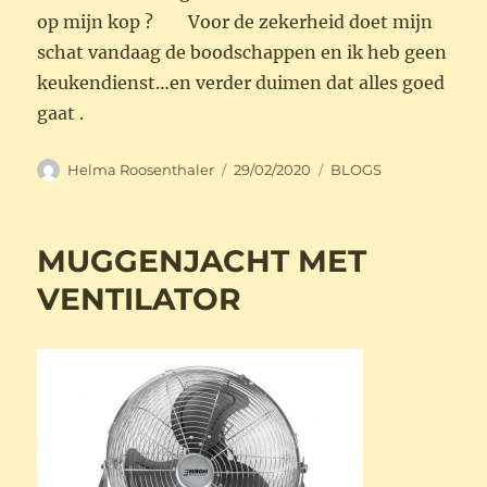
op mijn kop ? Voor de zekerheid doet mijn
schat vandaag de boodschappen en ik heb geen
keukendienst…en verder duimen dat alles goed
gaat .
Auteur
Geplaatst
Categorieën
Helma Roosenthaler
29/02/2020
BLOGS
op
MUGGENJACHT MET
VENTILATOR