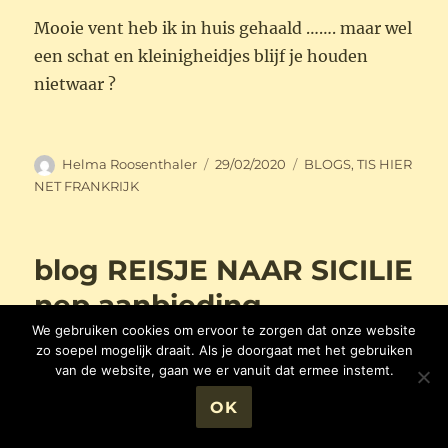
Mooie vent heb ik in huis gehaald ……. maar wel
een schat en kleinigheidjes blijf je houden
nietwaar ?
Auteur
Geplaatst
Categorieën
Helma Roosenthaler
29/02/2020
BLOGS
,
TIS HIER
op
NET FRANKRIJK
blog REISJE NAAR SICILIE
nep aanbieding
We gebruiken cookies om ervoor te zorgen dat onze website
zo soepel mogelijk draait. Als je doorgaat met het gebruiken
EEN REISJE NAAR SICILIE !
van de website, gaan we er vanuit dat ermee instemt.
OK