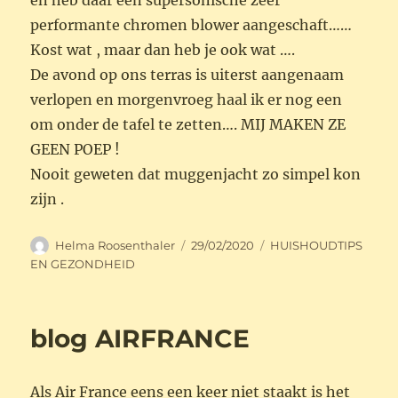
en heb daar een supersonische zeer
performante chromen blower aangeschaft……
Kost wat , maar dan heb je ook wat ….
De avond op ons terras is uiterst aangenaam
verlopen en morgenvroeg haal ik er nog een
om onder de tafel te zetten…. MIJ MAKEN ZE
GEEN POEP !
Nooit geweten dat muggenjacht zo simpel kon
zijn .
Auteur
Geplaatst
Categorieën
Helma Roosenthaler
29/02/2020
HUISHOUDTIPS
op
EN GEZONDHEID
blog AIRFRANCE
Als Air France eens een keer niet staakt is het