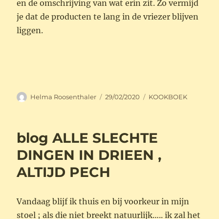
en de omschrijving van wat erin zit. Zo vermijd
je dat de producten te lang in de vriezer blijven
liggen.
Auteur
Geplaatst
Categorieën
Helma Roosenthaler
29/02/2020
KOOKBOEK
op
blog ALLE SLECHTE
DINGEN IN DRIEEN ,
ALTIJD PECH
Vandaag blijf ik thuis en bij voorkeur in mijn
stoel ; als die niet breekt natuurlijk….. ik zal het