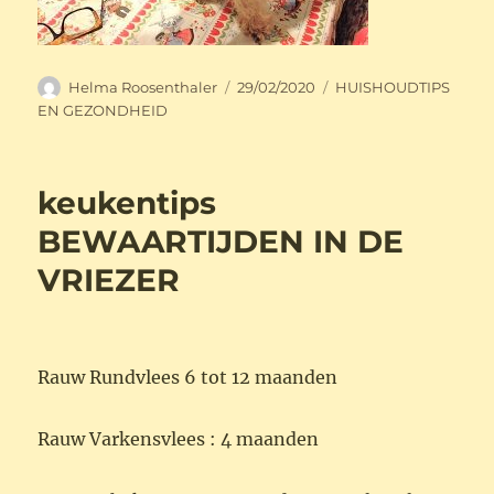
Auteur
Geplaatst
Categorieën
Helma Roosenthaler
29/02/2020
HUISHOUDTIPS
op
EN GEZONDHEID
keukentips
BEWAARTIJDEN IN DE
VRIEZER
Rauw Rundvlees 6 tot 12 maanden
Rauw Varkensvlees : 4 maanden