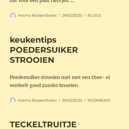
dat voor een paar tientjes…..
Auteur
Geplaatst
Categorieën
Helma Roosenthaler
29/02/2020
BLOGS
op
keukentips
POEDERSUIKER
STROOIEN
Poedersuiker strooien met met een thee- ei
verdeelt goed zonder knoeien .
Auteur
Geplaatst
Categorieën
Helma Roosenthaler
29/02/2020
KOOKBOEK
op
TECKELTRUITJE