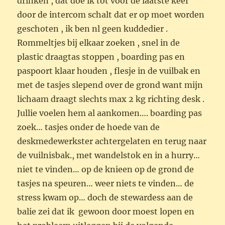
drinken , dat doe ik tot voor de laatste keer
door de intercom schalt dat er op moet worden
geschoten , ik ben nl geen kuddedier .
Rommeltjes bij elkaar zoeken , snel in de
plastic draagtas stoppen , boarding pas en
paspoort klaar houden , flesje in de vuilbak en
met de tasjes slepend over de grond want mijn
lichaam draagt slechts max 2 kg richting desk .
Jullie voelen hem al aankomen…. boarding pas
zoek… tasjes onder de hoede van de
deskmedewerkster achtergelaten en terug naar
de vuilnisbak., met wandelstok en in a hurry…
niet te vinden… op de knieen op de grond de
tasjes na speuren… weer niets te vinden… de
stress kwam op… doch de stewardess aan de
balie zei dat ik gewoon door moest lopen en