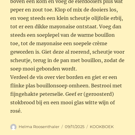
boven een kom en voeg de eierdooiers plus wat
peper en zout toe. Klop of mix de dooiers los,
en voeg steeds een klein scheutje olijfolie erbij,
tot er een dikke mayonaise ontstaat. Voeg dan
steeds een soeplepel van de warme bouillon
toe, tot de mayonaise een soepele crème
geworden is. Giet deze al roerend, scheutje voor
scheutje, terug in de pan met bouillon, zodat de
soep mooi gebonden wordt.
Verdeel de vis over vier borden en giet er een
flinke plas bouillonsoep omheen. Bestrooi met
fijngehakte peterselie. Geef er (geroosterd)
stokbrood bij en een mooi glas witte wijn of
rosé.
Auteur
Geplaatst
Categorieën
Helma Roosenthaler
09/11/2025
KOOKBOEK
op