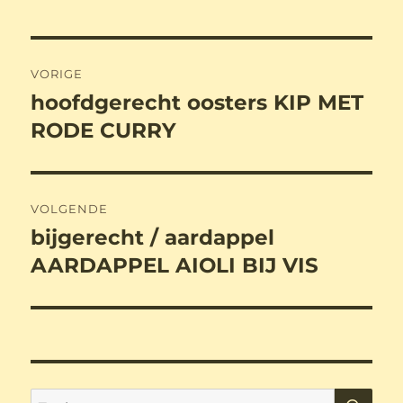
Bericht
VORIGE
navigatie
hoofdgerecht oosters KIP MET
Vorig
bericht:
RODE CURRY
VOLGENDE
bijgerecht / aardappel
Volgend
bericht:
AARDAPPEL AIOLI BIJ VIS
ZO
Zoeken