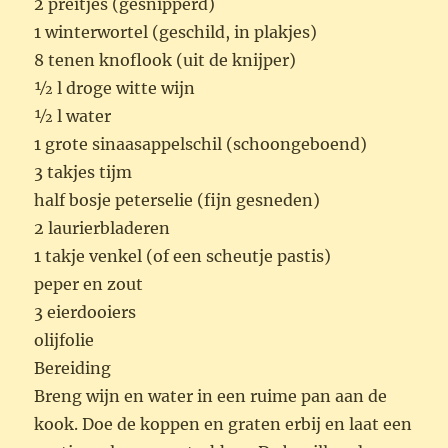
2 preitjes (gesnipperd)
1 winterwortel (geschild, in plakjes)
8 tenen knoflook (uit de knijper)
½ l droge witte wijn
½ l water
1 grote sinaasappelschil (schoongeboend)
3 takjes tijm
half bosje peterselie (fijn gesneden)
2 laurierbladeren
1 takje venkel (of een scheutje pastis)
peper en zout
3 eierdooiers
olijfolie
Bereiding
Breng wijn en water in een ruime pan aan de
kook. Doe de koppen en graten erbij en laat een