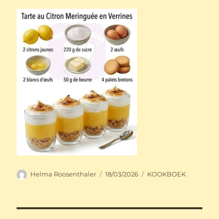
Auteur
Geplaatst
Categorieën
Helma Roosenthaler
18/03/2026
KOOKBOEK
op
Bericht