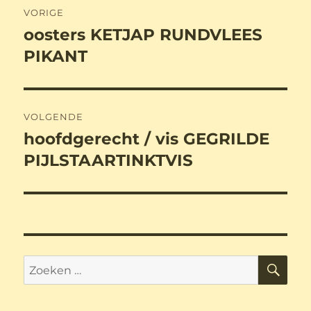
VORIGE
navigatie
oosters KETJAP RUNDVLEES
Vorig
bericht:
PIKANT
VOLGENDE
hoofdgerecht / vis GEGRILDE
Volgend
bericht:
PIJLSTAARTINKTVIS
ZO
Zoeken
naar: